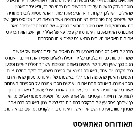
חוסר הצדק הנעשה על ידי הכובשים היה בלתי מקובל, ולא יכל להאמין
שהאלים ירשו לכך לקרות. הוא הביע את דעותיו האתאיסטיות לגבי מסתוריה
של אליוסיס (כת פופולרית באותה תקופה אשר מוצאה בעיר אליוסיס ביוון) ושל
דת אורתודוקסית. ישנו סיפור המתואר בפרק 4 של "תחינה לנוצרים" מאת
אתנגורס האתונאי, בו דיאגורס זרק פסל עץ של אליל לתוך אש. הוא הכריז כי
אם היה האל אמיתי, היה מבצע נס שיציל אותו מהלהבות.
חבר של דיאגורס ניסה לשכנעו בקיום האלים על ידי דוגמאות של אנשים
ששרדו סופות כבדות בלב ים על ידי תפילה לאלים שיצילו את חייהם. דיאגורס
הגיב בכך שאין תיעוד של אנשים באותם הנסיבות אשר התפללו לאלים וטבעו
בכל מקרה. יום אחד, דיאגורס נמצא על ספינה כשסערה חזקה החלה. צוות
הספינה האמין שהסופה התחוללה באשמתו של דיאגורס, מכיוון שהיה אדם
חסר אמונה. דיאגורס תהה אם היו אנשים חסרי אמונה על הספינות האחרות
אשר נקלעו לסופה. אחר הכל, איזו סיבה אחרת יש לעונשם? דיאגורס נידון
למוות על דחיית הדוקטרינה של אורפיאוס, על חשיפת מסתורי אליוסיס, ועל
כך שחתך פסל עץ של הרקולס לחתיכות כדי לבשל צנון. דיאגורס ברח אחרי
שנידון למוות, ופרס הושם על ראשו. דיאגורס ברח לקורינתוס, שם כנראה מת.
תאודורוס האתאיסט