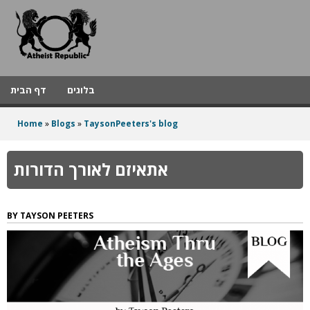
A
Skip
to
t
main
h
content
e
בלוגים
דף הבית
i
Home
»
Blogs
»
TaysonPeeters's blog
s
You
t
are
אתאיזם לאורך הדורות
here
R
e
TAYSON PEETERS
p
u
b
l