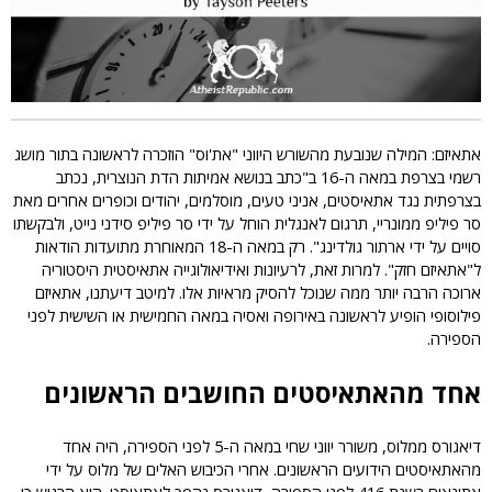
i
c
אתאיזם: המילה שנובעת מהשורש היווני "את'וס" הוזכרה לראשונה בתור מושג
רשמי בצרפת במאה ה-16 ב"כתב בנושא אמיתות הדת הנוצרית, נכתב
בצרפתית נגד אתאיסטים, אניני טעים, מוסלמים, יהודים וכופרים אחרים מאת
סר פיליפ ממונריי, תרגום לאנגלית הוחל על ידי סר פיליפ סידני נייט, ולבקשתו
סויים על ידי ארתור גולדינג". רק במאה ה-18 המאוחרת מתועדות הודאות
ל"אתאיזם חזק". למרות זאת, לרעיונות ואידיאולוגייה אתאיסטית היסטוריה
ארוכה הרבה יותר ממה שנוכל להסיק מראיות אלו. למיטב דיעתנו, אתאיזם
פילוסופי הופיע לראשונה באירופה ואסיה במאה החמישית או השישית לפני
הספירה.
אחד מהאתאיסטים החושבים הראשונים
דיאגורס ממלוס, משורר יווני שחי במאה ה-5 לפני הספירה, היה אחד
מהאתאיסטים הידועים הראשונים. אחרי הכיבוש האלים של מלוס על ידי
אתונאים בשנת 416 לפני הספירה, דיאגורס נהפך לאתאיסט. הוא הרגיש כי