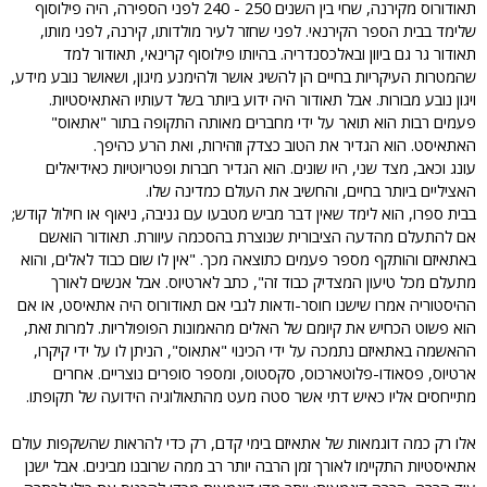
תאודורוס מקירנה, שחי בין השנים 250 - 240 לפני הספירה, היה פילוסוף
שלימד בבית הספר הקירנאי. לפני שחזר לעיר מולדותו, קירנה, לפני מותו,
תאודור גר גם ביוון ובאלכסנדריה. בהיותו פילוסוף קרינאי, תאודור למד
שהמטרות העיקריות בחיים הן להשיג אושר ולהימנע מיגון, ושאושר נובע מידע,
ויגון נובע מבורות. אבל תאודור היה ידוע ביותר בשל דעותיו האתאיסטיות.
פעמים רבות הוא תואר על ידי מחברים מאותה התקופה בתור "אתאוס"
האתאיסט. הוא הגדיר את הטוב כצדק וזהירות, ואת הרע כהיפך.
עונג וכאב, מצד שני, היו שונים. הוא הגדיר חברות ופטריוטיות כאידיאלים
האציליים ביותר בחיים, והחשיב את העולם כמדינה שלו.
בבית ספרו, הוא לימד שאין דבר מביש מטבעו עם גניבה, ניאוף או חילול קודש;
אם להתעלם מהדעה הציבורית שנוצרת בהסכמה עיוורת. תאודור הואשם
באתאיזם והותקף מספר פעמים כתוצאה מכך. "אין לו שום כבוד לאלים, והוא
מתעלם מכל טיעון המצדיק כבוד זה", כתב לארטיוס. אבל אנשים לאורך
ההיסטוריה אמרו שישנו חוסר-ודאות לגבי אם תאודורוס היה אתאיסט, או אם
הוא פשוט הכחיש את קיומם של האלים מהאמונות הפופולריות. למרות זאת,
ההאשמה באתאיזם נתמכה על ידי הכינוי "אתאוס", הניתן לו על ידי קיקרו,
ארטיוס, פסאודו-פלוטארכוס, סקסטוס, ומספר סופרים נוצריים. אחרים
מתייחסים אליו כאיש דתי אשר סטה מעט מהתאולוגיה הידועה של תקופתו.
אלו רק כמה דוגמאות של אתאיזם בימי קדם, רק כדי להראות שהשקפות עולם
אתאיסטיות התקיימו לאורך זמן הרבה יותר רב ממה שרובנו מבינים. אבל ישנן